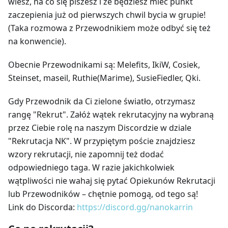
wiesz, na co się piszesz i że będziesz mieć punkt
zaczepienia już od pierwszych chwil bycia w grupie!
(Taka rozmowa z Przewodnikiem może odbyć się też
na konwencie).
Obecnie Przewodnikami są: Melefits, IkiW, Cosiek,
Steinset, maseil, Ruthie(Marime), SusieFiedler, Qki.
Gdy Przewodnik da Ci zielone światło, otrzymasz
rangę "Rekrut". Załóż wątek rekrutacyjny na wybraną
przez Ciebie rolę na naszym Discordzie w dziale
"Rekrutacja NK". W przypiętym poście znajdziesz
wzory rekrutacji, nie zapomnij też dodać
odpowiedniego taga. W razie jakichkolwiek
wątpliwości nie wahaj się pytać Opiekunów Rekrutacji
lub Przewodników – chętnie pomogą, od tego są!
Link do Discorda:
https://discord.gg/nanokarrin